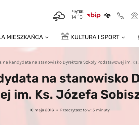
PIĄTEK
14 °C
LA MIESZKAŃCA
KULTURA I SPORT
 na kandydata na stanowisko Dyrektora Szkoły Podstawowej im. Ks.
dydata na stanowisko D
 im. Ks. Józefa Sobis
16 maja 2016
Przeczytasz to w:
5
minuty