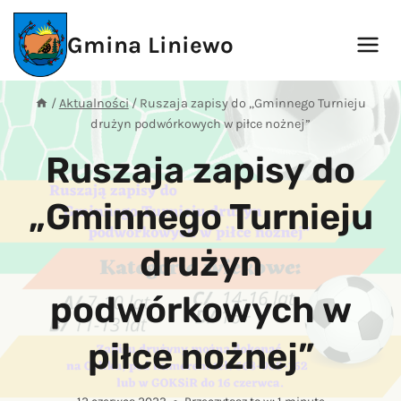
Przejdź
do
Gmina Liniewo
treści
/
Aktualności
/
Ruszaja zapisy do „Gminnego Turnieju
drużyn podwórkowych w piłce nożnej”
Ruszaja zapisy do
„Gminnego Turnieju
drużyn
podwórkowych w
piłce nożnej”