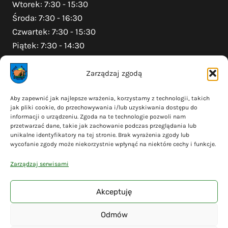
Wtorek: 7:30 - 15:30
Środa: 7:30 - 16:30
Czwartek: 7:30 - 15:30
Piątek: 7:30 - 14:30
Zarządzaj zgodą
Na skróty
Aby zapewnić jak najlepsze wrażenia, korzystamy z technologii, takich
jak pliki cookie, do przechowywania i/lub uzyskiwania dostępu do
Polityka prywatności
informacji o urządzeniu. Zgoda na te technologie pozwoli nam
Polityka plików cookies (EU)
przetwarzać dane, takie jak zachowanie podczas przeglądania lub
unikalne identyfikatory na tej stronie. Brak wyrażenia zgody lub
Deklaracja dostępności
wycofanie zgody może niekorzystnie wpłynąć na niektóre cechy i funkcje.
Cyberbezpieczeństwo
Zarządzaj serwisami
Mapa serwisu
Akceptuję
Odmów
© 2026 Gmina Liniewo - wykonanie
Adsome