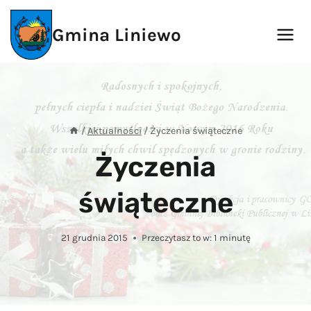
Przejdź
do
Gmina Liniewo
treści
/
Aktualności
/
Życzenia świąteczne
Życzenia
świąteczne
21 grudnia 2015
Przeczytasz to w:
1
minutę