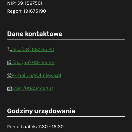
NIP: 5911567501
Regon: 191675190
Dane kontaktowe
tel.: (58) 687 85 20
fax: (58) 687 85 22
e-mail: ug@liniewo.pl
ESP: /0t8o14cagu/
Godziny urzędowania
Poniedziałek: 7:30 - 15:30