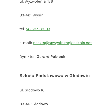
ul. Wyzwolenia 4/6
83-421 Wysin
tel.
58 687-88-03
e-mail:
poczta@spwysin.mojaszkola.net
Dyrektor:
Gerard Pobłocki
Szkoła Podstawowa w Głodowie
ul. Głodowo 16
83-412 Głodowo