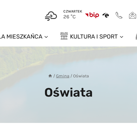
CZWARTEK
26 °C
LA MIESZKAŃCA
KULTURA I SPORT
/
Gmina
/
Oświata
Oświata