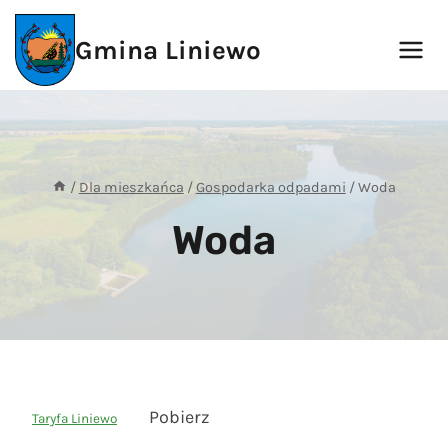
Przejdź
do
Gmina Liniewo
treści
/
Dla mieszkańca
/
Gospodarka odpadami
/
Woda
Woda
Pobierz
Taryfa Liniewo