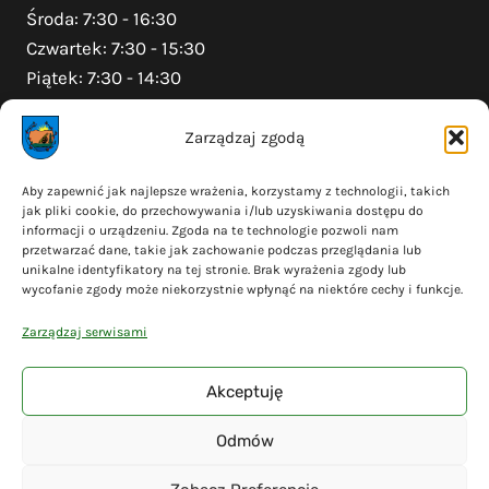
Środa: 7:30 - 16:30
Czwartek: 7:30 - 15:30
Piątek: 7:30 - 14:30
Zarządzaj zgodą
Na skróty
Aby zapewnić jak najlepsze wrażenia, korzystamy z technologii, takich
jak pliki cookie, do przechowywania i/lub uzyskiwania dostępu do
Polityka prywatności
informacji o urządzeniu. Zgoda na te technologie pozwoli nam
Polityka plików cookies (EU)
przetwarzać dane, takie jak zachowanie podczas przeglądania lub
unikalne identyfikatory na tej stronie. Brak wyrażenia zgody lub
Deklaracja dostępności
wycofanie zgody może niekorzystnie wpłynąć na niektóre cechy i funkcje.
Cyberbezpieczeństwo
Zarządzaj serwisami
Mapa serwisu
Akceptuję
Odmów
© 2026 Gmina Liniewo - wykonanie
Adsome