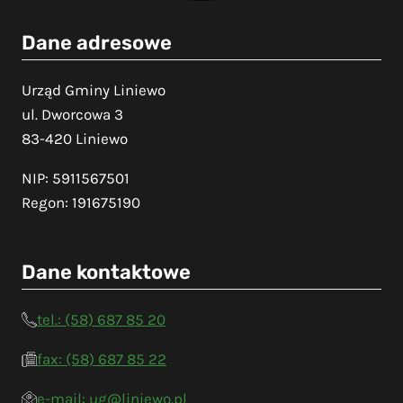
Dane adresowe
Urząd Gminy Liniewo
ul. Dworcowa 3
83-420 Liniewo
NIP: 5911567501
Regon: 191675190
Dane kontaktowe
tel.: (58) 687 85 20
fax: (58) 687 85 22
e-mail: ug@liniewo.pl