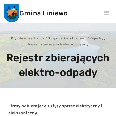
Przejdź
do
Gmina Liniewo
treści
/
Dla mieszkańca
/
Gospodarka odpadami
/
Rejestry
/
Rejestr zbierających elektro-odpady
Rejestr zbierających
elektro-odpady
Firmy odbierające zużyty sprzęt elektryczny i
elektroniczny.