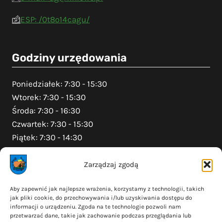
ESP: /0t8o14cagu/
Godziny urzędowania
Poniedziałek: 7:30 - 15:30
Wtorek: 7:30 - 15:30
Środa: 7:30 - 16:30
Czwartek: 7:30 - 15:30
Piątek: 7:30 - 14:30
Zarządzaj zgodą
Na skróty
Aby zapewnić jak najlepsze wrażenia, korzystamy z technologii, takich
jak pliki cookie, do przechowywania i/lub uzyskiwania dostępu do
Polityka prywatności
informacji o urządzeniu. Zgoda na te technologie pozwoli nam
Polityka plików cookies (EU)
przetwarzać dane, takie jak zachowanie podczas przeglądania lub