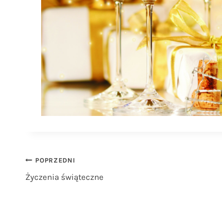
Nawigacja
POPRZEDNI
Życzenia świąteczne
wpisu