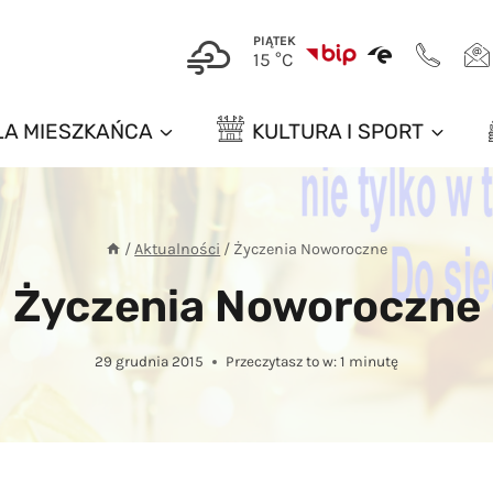
PIĄTEK
15 °C
LA MIESZKAŃCA
KULTURA I SPORT
/
Aktualności
/
Życzenia Noworoczne
Życzenia Noworoczne
29 grudnia 2015
Przeczytasz to w:
1
minutę