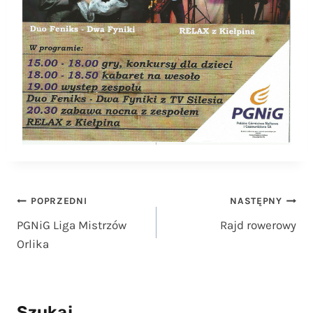
Nawigacja
POPRZEDNI
NASTĘPNY
PGNiG Liga Mistrzów
Rajd rowerowy
wpisu
Orlika
Szukaj