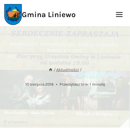
Przejdź
do
Gmina Liniewo
treści
/
Aktualności
/
10 sierpnia 2016
Przeczytasz to w:
1
minutę