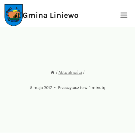
Przejdź
do
Gmina Liniewo
treści
/
Aktualności
/
5 maja 2017
Przeczytasz to w:
1
minutę