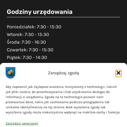
Godziny urzędowania
Poniedziałek: 7:30 - 15:30
Wtorek: 7:30 - 15:30
Środa: 7:30 - 16:30
Czwartek: 7:30 - 15:30
Piątek: 7:30 - 14:30
Zarządzaj zgodą
Na skróty
Aby zapewnić jak najlepsze wrażenia, korzystamy z technologii, takich
jak pliki cookie, do przechowywania i/lub uzyskiwania dostępu do
Polityka prywatności
informacji o urządzeniu. Zgoda na te technologie pozwoli nam
Polityka plików cookies (EU)
przetwarzać dane, takie jak zachowanie podczas przeglądania lub
unikalne identyfikatory na tej stronie. Brak wyrażenia zgody lub
Deklaracja dostępności
wycofanie zgody może niekorzystnie wpłynąć na niektóre cechy i funkcje.
Cyberbezpieczeństwo
Zarządzaj serwisami
Mapa serwisu