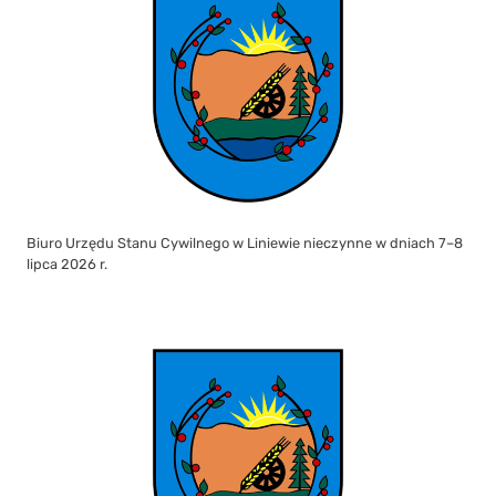
Zestawy narzędzi informatycznych na potrzeby prowadzenia lekcji
zdalnych lub hybrydowych dostarczone szkołom zawodowym i
instytucjom kształcenia ogólnego