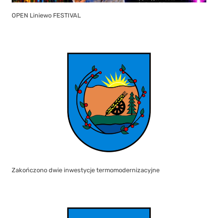
Zakończono dwie inwestycje termomodernizacyjne
Biuro Urzędu Stanu Cywilnego w Liniewie nieczynne w dniach 7–8
lipca 2026 r.