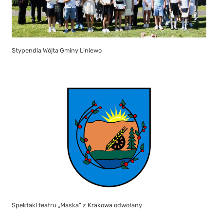
Spektakl teatru „Maska” z Krakowa odwołany
W dniu 13 i 14 lipca Biblioteka nieczynna