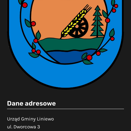
Dane adresowe
Urząd Gminy Liniewo
ul. Dworcowa 3
83-420 Liniewo
NIP: 5911567501
Regon: 191675190
Dane kontaktowe
tel.: (58) 687 85 20
fax: (58) 687 85 22