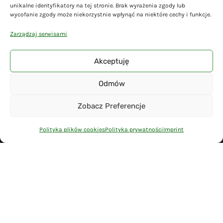
unikalne identyfikatory na tej stronie. Brak wyrażenia zgody lub
Deklaracja dostępności
wycofanie zgody może niekorzystnie wpłynąć na niektóre cechy i funkcje.
Cyberbezpieczeństwo
Zarządzaj serwisami
Mapa serwisu
Akceptuję
Odmów
© 2026 Gmina Liniewo - wykonanie
Adsome
Zobacz Preferencje
Polityka plików cookies
Polityka prywatności
Imprint