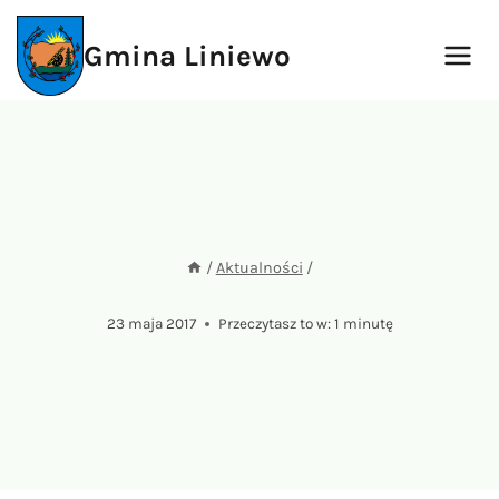
Przejdź
do
Gmina Liniewo
treści
/
Aktualności
/
23 maja 2017
Przeczytasz to w:
1
minutę