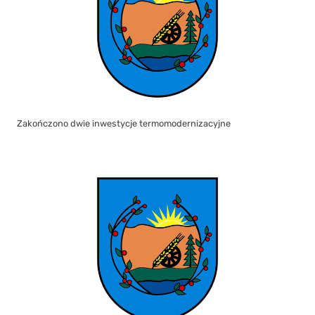
Biuro Urzędu Stanu Cywilnego w Liniewie nieczynne w dniach 7–8
lipca 2026 r.