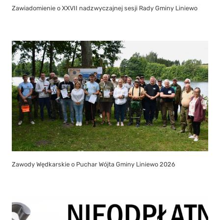
Zawody Wędkarskie o Puchar Wójta Gminy Liniewo 2026
LISTA JEDNOSTEK NIEODPŁATNEGO PORADNICTWA DOSTĘPNEGO