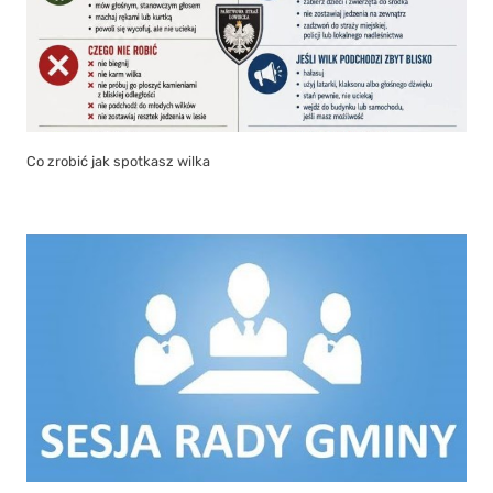
Zawiadomienie o XXVII nadzwyczajnej sesji Rady Gminy Liniewo