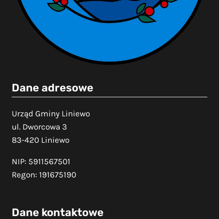
Urząd Gminy Liniewo
ul. Dworcowa 3
83-420 Liniewo
NIP: 5911567501
Regon: 191675190
Dane kontaktowe
tel.: (58) 687 85 20
fax: (58) 687 85 22
e-mail: ug@liniewo.pl
ESP: /0t8o14cagu/