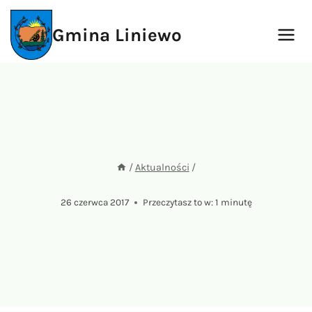
Przejdź
do
Gmina Liniewo
treści
/
Aktualności
/
26 czerwca 2017
Przeczytasz to w:
1
minutę