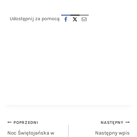
Udostępnij za pomocą
Nawigacja
POPRZEDNI
NASTĘPNY
Noc Świętojańska w
Następny wpis
wpisu
Garczynie
Szukaj