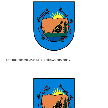
Spektakl teatru „Maska” z Krakowa odwołany
W dniu 13 i 14 lipca Biblioteka nieczynna