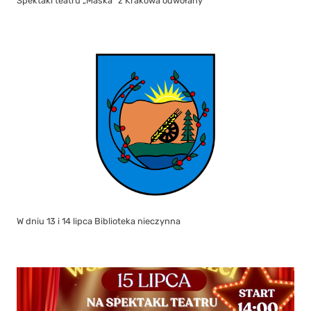
Spektakl teatru „Maska” z Krakowa odwołany
W dniu 13 i 14 lipca Biblioteka nieczynna