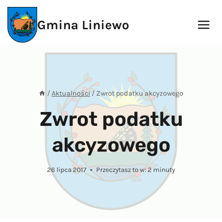
Przejdź
do
Gmina Liniewo
treści
/
Aktualności
/
Zwrot podatku akcyzowego
Zwrot podatku
akcyzowego
26 lipca 2017
Przeczytasz to w:
2
minuty