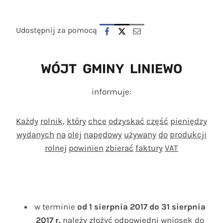
Udostępnij za pomocą
WÓJT
GMINY
LINIEWO
informuje:
Każdy
rolnik,
który
chce
odzyskać
część
pieniędzy
wydanych
na
olej
napędowy
używany
do
produkcji
rolnej
powinien
zbierać
faktury
VAT
w terminie
od
1 sierpnia
2017
do
31 sierpnia
2017
r.
należy złożyć odpowiedni wniosek do