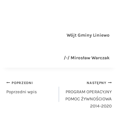
Wójt Gminy Liniewo
/-/ Mirosław Warczak
Nawigacja
POPRZEDNI
NASTĘPNY
Poprzedni wpis
PROGRAM OPERACYJNY
wpisu
POMOC ŻYWNOŚCIOWA
2014-2020