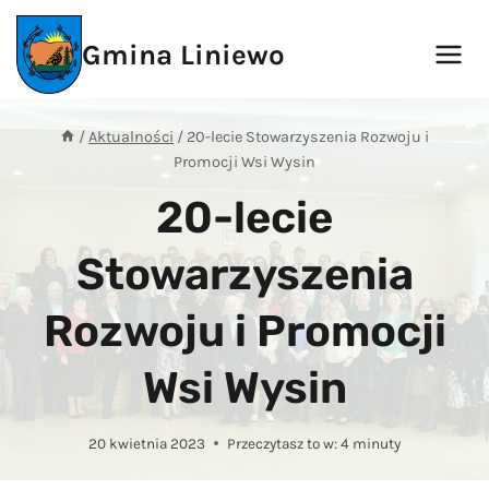
Przejdź
do
Gmina Liniewo
treści
/
Aktualności
/
20-lecie Stowarzyszenia Rozwoju i
Promocji Wsi Wysin
20-lecie
Stowarzyszenia
Rozwoju i Promocji
Wsi Wysin
20 kwietnia 2023
Przeczytasz to w:
4
minuty