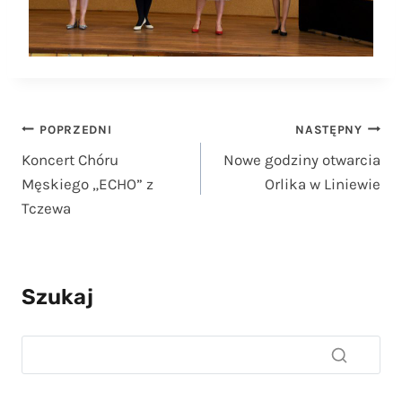
Nawigacja
POPRZEDNI
NASTĘPNY
Koncert Chóru
Nowe godziny otwarcia
wpisu
Męskiego „ECHO” z
Orlika w Liniewie
Tczewa
Szukaj