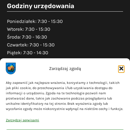
Godziny urzędowania
Poniedziałek: 7:30 - 15:30
Wtorek: 7:30 - 15:30
Środa: 7:30 - 16:30
Czwartek: 7:30 - 15:30
Piątek: 7:30 - 14:30
Zarządzaj zgodą
Na skróty
Aby zapewnić jak najlepsze wrażenia, korzystamy z technologii, takich
jak pliki cookie, do przechowywania i/lub uzyskiwania dostępu do
Polityka prywatności
informacji o urządzeniu. Zgoda na te technologie pozwoli nam
Polityka plików cookies (EU)
przetwarzać dane, takie jak zachowanie podczas przeglądania lub
unikalne identyfikatory na tej stronie. Brak wyrażenia zgody lub
Deklaracja dostępności
wycofanie zgody może niekorzystnie wpłynąć na niektóre cechy i funkcje.
Cyberbezpieczeństwo
Zarządzaj serwisami
Mapa serwisu