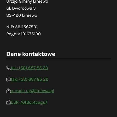
Urząd Gminy Liniewo
ul. Dworcowa 3
83-420 Liniewo
NIP: 5911567501
Regon: 191675190
Dane kontaktowe
tel.: (58) 687 85 20
fax: (58) 687 85 22
e-mail: ug@liniewo.pl
ESP: /0t8o14cagu/