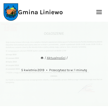
Przejdź
do
Gmina Liniewo
treści
/
Aktualności
/
5 kwietnia 2019
Przeczytasz to w:
1
minutę