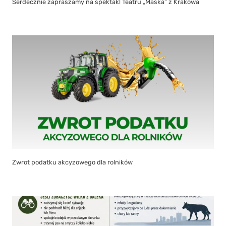
Serdecznie zapraszamy na spektakl Teatru „Maska” z Krakowa
Zwrot podatku akcyzowego dla rolników