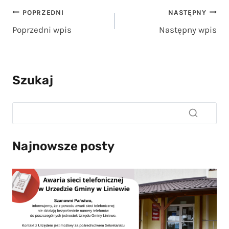
Nawigacja
POPRZEDNI
NASTĘPNY
Poprzedni wpis
Następny wpis
wpisu
Szukaj
Najnowsze posty