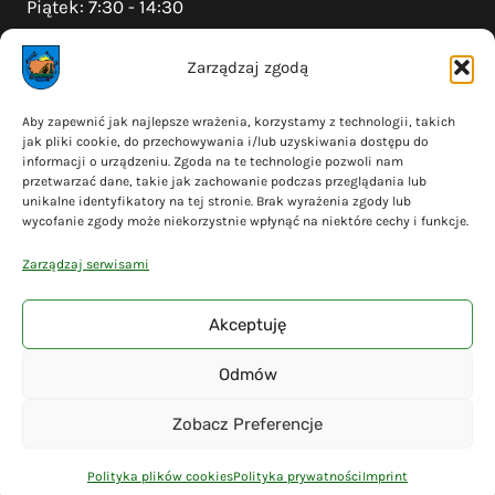
Piątek: 7:30 - 14:30
Zarządzaj zgodą
Na skróty
Aby zapewnić jak najlepsze wrażenia, korzystamy z technologii, takich
jak pliki cookie, do przechowywania i/lub uzyskiwania dostępu do
Polityka prywatności
informacji o urządzeniu. Zgoda na te technologie pozwoli nam
Polityka plików cookies (EU)
przetwarzać dane, takie jak zachowanie podczas przeglądania lub
unikalne identyfikatory na tej stronie. Brak wyrażenia zgody lub
Deklaracja dostępności
wycofanie zgody może niekorzystnie wpłynąć na niektóre cechy i funkcje.
Cyberbezpieczeństwo
Zarządzaj serwisami
Mapa serwisu
Akceptuję
Odmów
© 2026 Gmina Liniewo - wykonanie
Adsome
Zobacz Preferencje
Polityka plików cookies
Polityka prywatności
Imprint