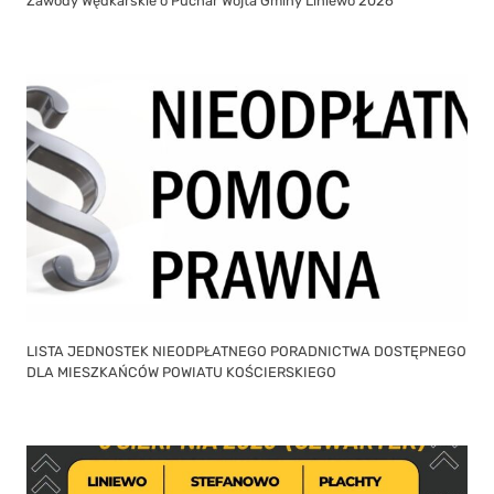
Zawody Wędkarskie o Puchar Wójta Gminy Liniewo 2026
LISTA JEDNOSTEK NIEODPŁATNEGO PORADNICTWA DOSTĘPNEGO
DLA MIESZKAŃCÓW POWIATU KOŚCIERSKIEGO