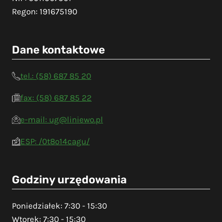
Regon: 191675190
Dane kontaktowe
tel.: (58) 687 85 20
fax: (58) 687 85 22
e-mail: ug@liniewo.pl
ESP: /0t8o14cagu/
Godziny urzędowania
Poniedziałek: 7:30 - 15:30
Wtorek: 7:30 - 15:30