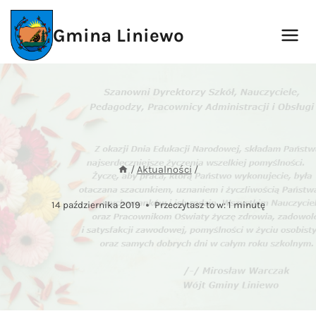
Przejdź
do
Gmina Liniewo
treści
/
Aktualności
/
14 października 2019
Przeczytasz to w:
1
minutę