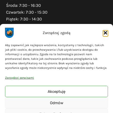
Środa: 7:30 - 16:30
Czwartek: 7:30 - 15:30
Piątek: 7:30 - 14:30
Zarządzaj zgodą
Na skróty
Aby zapewnić jak najlepsze wrażenia, korzystamy z technologii, takich
jak pliki cookie, do przechowywania i/lub uzyskiwania dostępu do
Polityka prywatności
informacji o urządzeniu. Zgoda na te technologie pozwoli nam
Polityka plików cookies (EU)
przetwarzać dane, takie jak zachowanie podczas przeglądania lub
unikalne identyfikatory na tej stronie. Brak wyrażenia zgody lub
Deklaracja dostępności
wycofanie zgody może niekorzystnie wpłynąć na niektóre cechy i funkcje.
Cyberbezpieczeństwo
Zarządzaj serwisami
Mapa serwisu
Akceptuję
Odmów
© 2026 Gmina Liniewo - wykonanie
Adsome