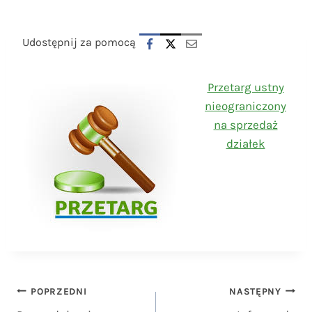
Udostępnij za pomocą
Przetarg ustny
nieograniczony
na sprzedaż
działek
Nawigacja
POPRZEDNI
NASTĘPNY