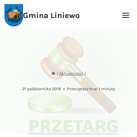
Przejdź
do
Gmina Liniewo
treści
/
Aktualności
/
21 października 2019
Przeczytasz to w:
1
minutę