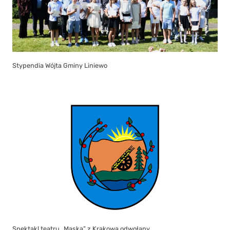
Stypendia Wójta Gminy Liniewo
Spektakl teatru „Maska” z Krakowa odwołany