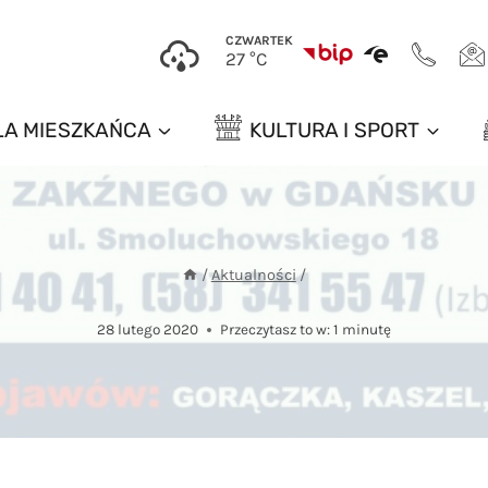
CZWARTEK
27 °C
LA MIESZKAŃCA
KULTURA I SPORT
/
Aktualności
/
28 lutego 2020
Przeczytasz to w:
1
minutę