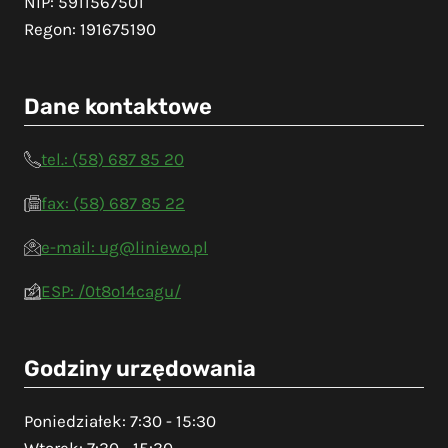
NIP: 5911567501
Regon: 191675190
Dane kontaktowe
tel.: (58) 687 85 20
fax: (58) 687 85 22
e-mail: ug@liniewo.pl
ESP: /0t8o14cagu/
Godziny urzędowania
Poniedziałek: 7:30 - 15:30
Wtorek: 7:30 - 15:30