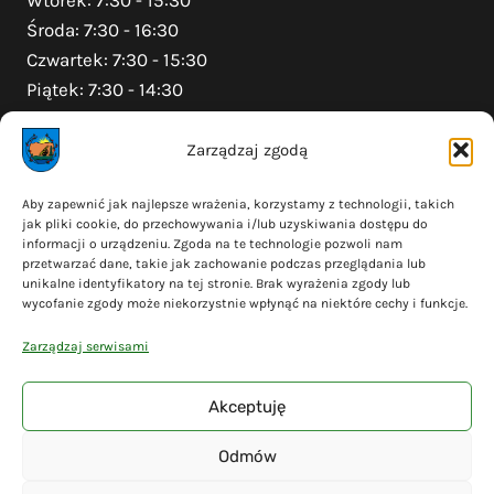
Środa: 7:30 - 16:30
Czwartek: 7:30 - 15:30
Piątek: 7:30 - 14:30
Zarządzaj zgodą
Na skróty
Aby zapewnić jak najlepsze wrażenia, korzystamy z technologii, takich
jak pliki cookie, do przechowywania i/lub uzyskiwania dostępu do
Polityka prywatności
informacji o urządzeniu. Zgoda na te technologie pozwoli nam
Polityka plików cookies (EU)
przetwarzać dane, takie jak zachowanie podczas przeglądania lub
unikalne identyfikatory na tej stronie. Brak wyrażenia zgody lub
Deklaracja dostępności
wycofanie zgody może niekorzystnie wpłynąć na niektóre cechy i funkcje.
Cyberbezpieczeństwo
Zarządzaj serwisami
Mapa serwisu
Akceptuję
Odmów
© 2026 Gmina Liniewo - wykonanie
Adsome