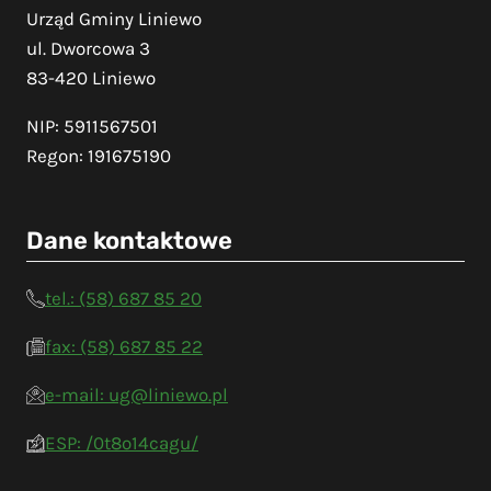
Urząd Gminy Liniewo
ul. Dworcowa 3
83-420 Liniewo
NIP: 5911567501
Regon: 191675190
Dane kontaktowe
tel.: (58) 687 85 20
fax: (58) 687 85 22
e-mail: ug@liniewo.pl
ESP: /0t8o14cagu/