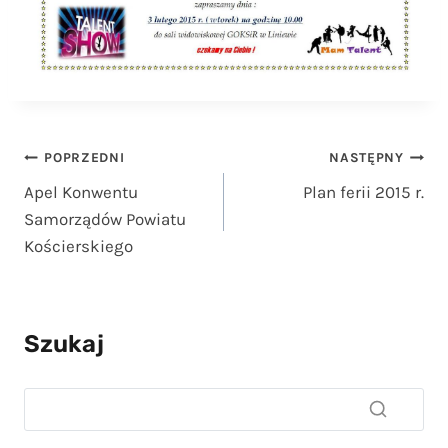
Nawigacja
POPRZEDNI
NASTĘPNY
Apel Konwentu
Plan ferii 2015 r.
wpisu
Samorządów Powiatu
Kościerskiego
Szukaj