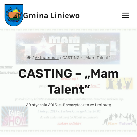
Przejdź
do
Gmina Liniewo
treści
/
Aktualności
/
CASTING – „Mam Talent”
CASTING – „Mam
Talent”
29 stycznia 2015
Przeczytasz to w:
1
minutę