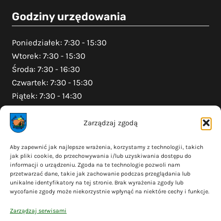
Godziny urzędowania
Poniedziałek: 7:30 - 15:30
Wtorek: 7:30 - 15:30
Środa: 7:30 - 16:30
Czwartek: 7:30 - 15:30
Piątek: 7:30 - 14:30
Zarządzaj zgodą
Na skróty
Aby zapewnić jak najlepsze wrażenia, korzystamy z technologii, takich
jak pliki cookie, do przechowywania i/lub uzyskiwania dostępu do
Polityka prywatności
informacji o urządzeniu. Zgoda na te technologie pozwoli nam
Polityka plików cookies (EU)
przetwarzać dane, takie jak zachowanie podczas przeglądania lub
unikalne identyfikatory na tej stronie. Brak wyrażenia zgody lub
Deklaracja dostępności
wycofanie zgody może niekorzystnie wpłynąć na niektóre cechy i funkcje.
Cyberbezpieczeństwo
Zarządzaj serwisami
Mapa serwisu