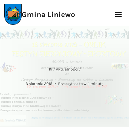
Przejdź
do
Gmina Liniewo
treści
/
Aktualności
/
3 sierpnia 2015
Przeczytasz to w:
1
minutę