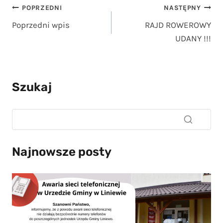
Nawigacja
POPRZEDNI
NASTĘPNY
Poprzedni wpis
RAJD ROWEROWY
wpisu
UDANY !!!
Szukaj
Najnowsze posty