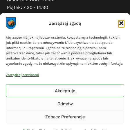
Piątek: 7:30 - 14:30
Zarządzaj zgodą
Na skróty
Aby zapewnić jak najlepsze wrażenia, korzystamy z technologii, takich
jak pliki cookie, do przechowywania i/lub uzyskiwania dostępu do
Polityka prywatności
informacji o urządzeniu. Zgoda na te technologie pozwoli nam
Polityka plików cookies (EU)
przetwarzać dane, takie jak zachowanie podczas przeglądania lub
unikalne identyfikatory na tej stronie. Brak wyrażenia zgody lub
Deklaracja dostępności
wycofanie zgody może niekorzystnie wpłynąć na niektóre cechy i funkcje.
Cyberbezpieczeństwo
Zarządzaj serwisami
Mapa serwisu
Akceptuję
Odmów
© 2026 Gmina Liniewo - wykonanie
Adsome
Zobacz Preferencje