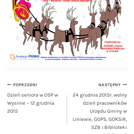
Nawigacja
POPRZEDNI
NASTĘPNY
Dzień seniora w OSP w
24 grudnia 2015r. wolny
wpisu
Wysinie – 12 grudnia
dzień pracowników
2015
Urzędu Gminy w
Liniewie, GOPS, GOKSiR,
SZB i Biblioteki