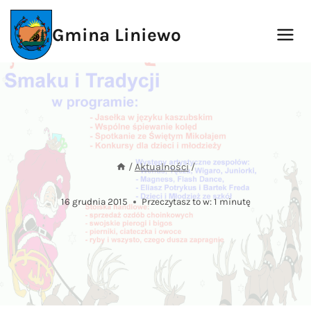
Przejdź
do
Gmina Liniewo
treści
/
Aktualności
/
16 grudnia 2015
Przeczytasz to w:
1
minutę