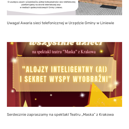
Uwaga! Awaria sieci telefonicznej w Urzędzie Gminy w Liniewie
Serdecznie zapraszamy na spektakl Teatru „Maska” z Krakowa