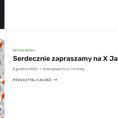
GRUDNIA
(WTOREK)
BIBLIOTEKA
BĘDZIE
NIECZYNNA.
ZA
UTRUDNIENIA
PRZEPRASZAMY.
AKTUALNOŚCI
Serdecznie zapraszamy na X J
9 grudnia 2025
Przeczytasz to w:
1
minutę
SERDECZNIE
PRZECZYTAJ CAŁOŚĆ
ZAPRASZAMY
NA
X
JARMARK
BOŻONARODZENIOWY