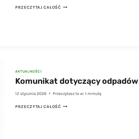
ANKIETA
PRZECZYTAJ CAŁOŚĆ
DOTYCZĄCA
ZAGOSPODAROWANIA
BIOODPADÓW
W
KOMPOSTOWNIKU
PRZYDOMOWYM
AKTUALNOŚCI
Komunikat dotyczący odpadów 
12 stycznia 2026
Przeczytasz to w:
1
minutę
KOMUNIKAT
PRZECZYTAJ CAŁOŚĆ
DOTYCZĄCY
ODPADÓW
FRAKCJI
PAPIER