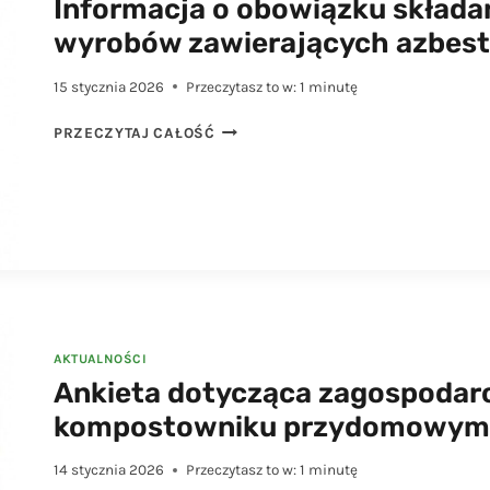
Informacja o obowiązku składan
wyrobów zawierających azbest
15 stycznia 2026
Przeczytasz to w:
1
minutę
INFORMACJA
PRZECZYTAJ CAŁOŚĆ
O
OBOWIĄZKU
SKŁADANIA
INFORMACJI
DOTYCZĄCEJ
WYROBÓW
ZAWIERAJĄCYCH
AZBEST
AKTUALNOŚCI
Ankieta dotycząca zagospodar
kompostowniku przydomowym
14 stycznia 2026
Przeczytasz to w:
1
minutę