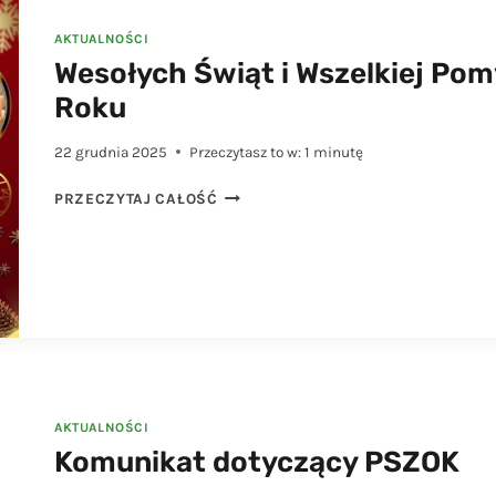
AKTUALNOŚCI
Wesołych Świąt i Wszelkiej Po
Roku
22 grudnia 2025
Przeczytasz to w:
1
minutę
WESOŁYCH
PRZECZYTAJ CAŁOŚĆ
ŚWIĄT
I
WSZELKIEJ
POMYŚLNOŚCI
W
NOWYM
2026
ROKU
AKTUALNOŚCI
Komunikat dotyczący PSZOK