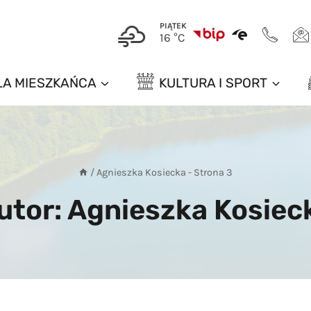
PIĄTEK
16 °C
LA MIESZKAŃCA
KULTURA I SPORT
/
Agnieszka Kosiecka
- Strona 3
utor: Agnieszka Kosiec