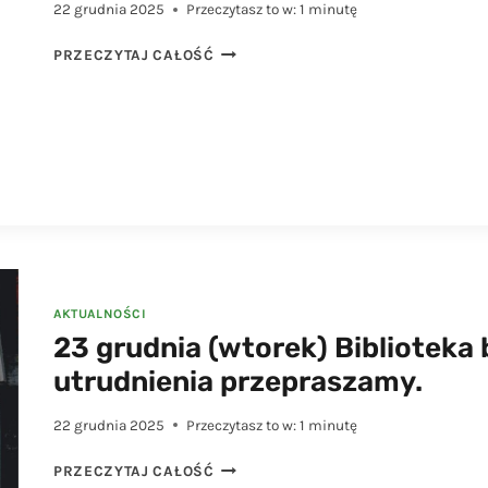
22 grudnia 2025
Przeczytasz to w:
1
minutę
KOMUNIKAT
PRZECZYTAJ CAŁOŚĆ
DOTYCZĄCY
PSZOK
AKTUALNOŚCI
23 grudnia (wtorek) Biblioteka 
utrudnienia przepraszamy.
22 grudnia 2025
Przeczytasz to w:
1
minutę
23
PRZECZYTAJ CAŁOŚĆ