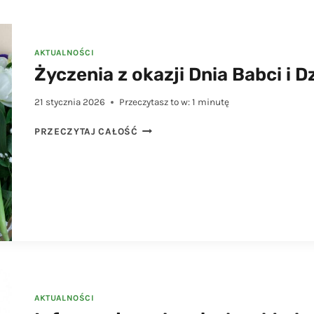
AKTUALNOŚCI
Życzenia z okazji Dnia Babci i D
21 stycznia 2026
Przeczytasz to w:
1
minutę
ŻYCZENIA
PRZECZYTAJ CAŁOŚĆ
Z
OKAZJI
DNIA
BABCI
I
DZIADKA
AKTUALNOŚCI