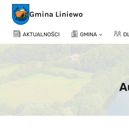
Przejdź
do
Gmina Liniewo
treści
AKTUALNOŚCI
GMINA
D
A