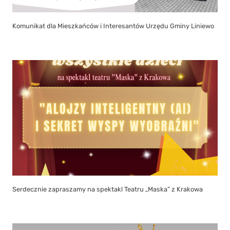
Komunikat dla Mieszkańców i Interesantów Urzędu Gminy Liniewo
Serdecznie zapraszamy na spektakl Teatru „Maska” z Krakowa