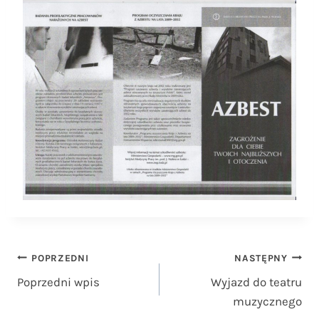
Nawigacja
POPRZEDNI
NASTĘPNY
Poprzedni wpis
Wyjazd do teatru
wpisu
muzycznego