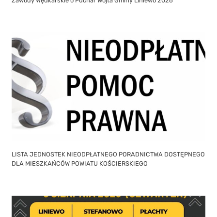
Zawody Wędkarskie o Puchar Wójta Gminy Liniewo 2026
LISTA JEDNOSTEK NIEODPŁATNEGO PORADNICTWA DOSTĘPNEGO
DLA MIESZKAŃCÓW POWIATU KOŚCIERSKIEGO