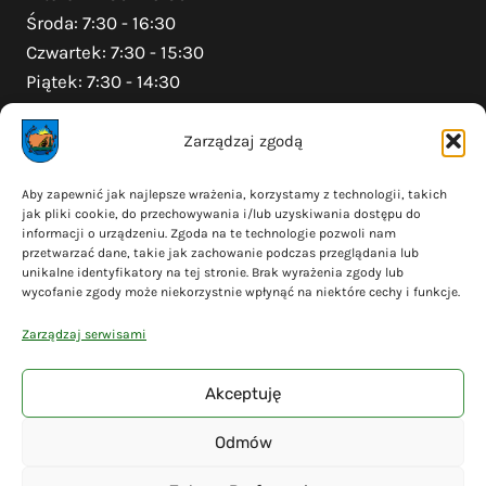
Środa: 7:30 - 16:30
Czwartek: 7:30 - 15:30
Piątek: 7:30 - 14:30
Zarządzaj zgodą
Na skróty
Aby zapewnić jak najlepsze wrażenia, korzystamy z technologii, takich
jak pliki cookie, do przechowywania i/lub uzyskiwania dostępu do
Polityka prywatności
informacji o urządzeniu. Zgoda na te technologie pozwoli nam
Polityka plików cookies (EU)
przetwarzać dane, takie jak zachowanie podczas przeglądania lub
unikalne identyfikatory na tej stronie. Brak wyrażenia zgody lub
Deklaracja dostępności
wycofanie zgody może niekorzystnie wpłynąć na niektóre cechy i funkcje.
Cyberbezpieczeństwo
Zarządzaj serwisami
Mapa serwisu
Akceptuję
Odmów
© 2026 Gmina Liniewo - wykonanie
Adsome