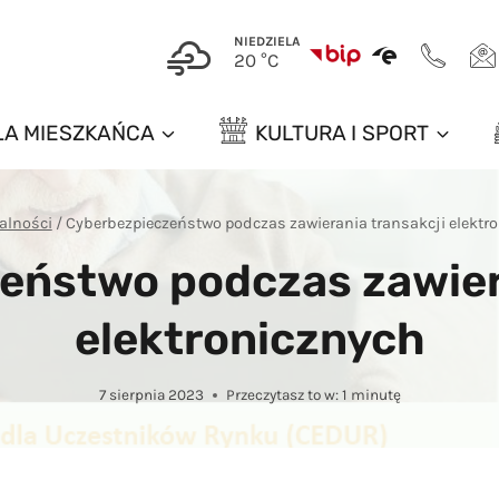
NIEDZIELA
20 °C
LA MIESZKAŃCA
KULTURA I SPORT
alności
/
Cyberbezpieczeństwo podczas zawierania transakcji elektr
eństwo podczas zawiera
elektronicznych
7 sierpnia 2023
Przeczytasz to w:
1
minutę