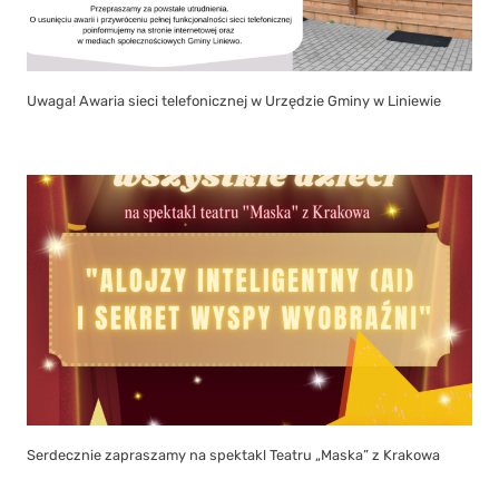
Uwaga! Awaria sieci telefonicznej w Urzędzie Gminy w Liniewie
Serdecznie zapraszamy na spektakl Teatru „Maska” z Krakowa