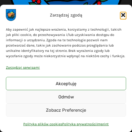
Zarządzaj zgodą
Aby zapewnić jak najlepsze wrażenia, korzystamy z technologii, takich
jak pliki cookie, do przechowywania i/lub uzyskiwania dostępu do
informacji o urządzeniu. Zgoda na te technologie pozwoli nam
przetwarzać dane, takie jak zachowanie podczas przeglądania lub
unikalne identyfikatory na tej stronie. Brak wyrażenia zgody lub
Dane adresowe
wycofanie zgody może niekorzystnie wpłynąć na niektóre cechy i funkcje.
Zarządzaj serwisami
Urząd Gminy Liniewo
ul. Dworcowa 3
Akceptuję
83-420 Liniewo
Odmów
NIP: 5911567501
Regon: 191675190
Zobacz Preferencje
Polityka plików cookies
Polityka prywatności
Imprint
Dane kontaktowe