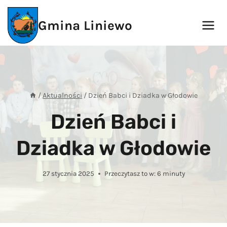
Przejdź
do
Gmina Liniewo
treści
/
Aktualności
/
Dzień Babci i Dziadka w Głodowie
Dzień Babci i
Dziadka w Głodowie
27 stycznia 2025
Przeczytasz to w:
6
minuty