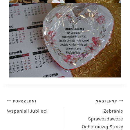
Nawigacja
POPRZEDNI
NASTĘPNY
Wspaniali Jubilaci
Zebranie
wpisu
Sprawozdawcze
Ochotniczej Straży