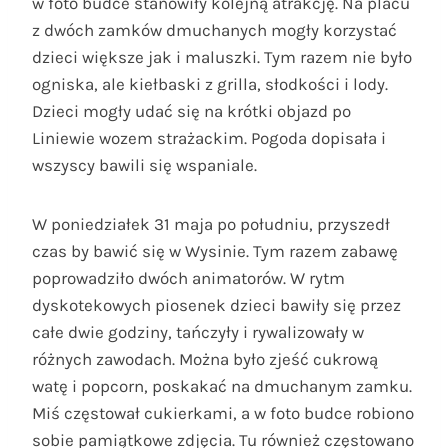
w foto budce stanowiły kolejną atrakcję. Na placu
z dwóch zamków dmuchanych mogły korzystać
dzieci większe jak i maluszki. Tym razem nie było
ogniska, ale kiełbaski z grilla, słodkości i lody.
Dzieci mogły udać się na krótki objazd po
Liniewie wozem strażackim. Pogoda dopisała i
wszyscy bawili się wspaniale.
W poniedziałek 31 maja po południu, przyszedł
czas by bawić się w Wysinie. Tym razem zabawę
poprowadziło dwóch animatorów. W rytm
dyskotekowych piosenek dzieci bawiły się przez
całe dwie godziny, tańczyły i rywalizowały w
różnych zawodach. Można było zjeść cukrową
watę i popcorn, poskakać na dmuchanym zamku.
Miś częstował cukierkami, a w foto budce robiono
sobie pamiątkowe zdjęcia. Tu również częstowano