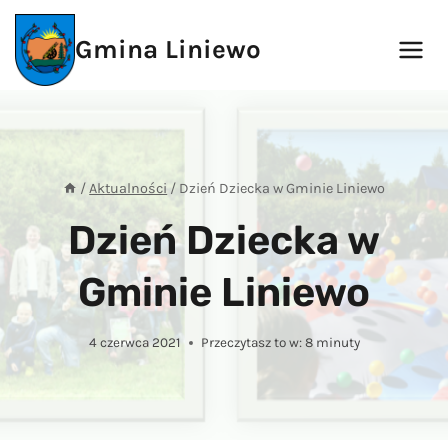
Przejdź
do
Gmina Liniewo
treści
/
Aktualności
/
Dzień Dziecka w Gminie Liniewo
Dzień Dziecka w
Gminie Liniewo
4 czerwca 2021
Przeczytasz to w:
8
minuty