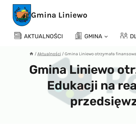
Przejdź
do
Gmina Liniewo
treści
AKTUALNOŚCI
GMINA
D
/
Aktualności
/
Gmina Liniewo otrzymała finansowan
Gmina Liniewo otr
Edukacji na re
przedsięwz