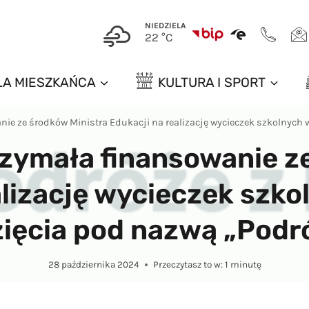
NIEDZIELA
22 °C
LA MIESZKAŃCA
KULTURA I SPORT
ie ze środków Ministra Edukacji na realizację wycieczek szkolnych 
zymała finansowanie z
alizację wycieczek szk
ięcia pod nazwą „Podró
28 października 2024
Przeczytasz to w:
1
minutę