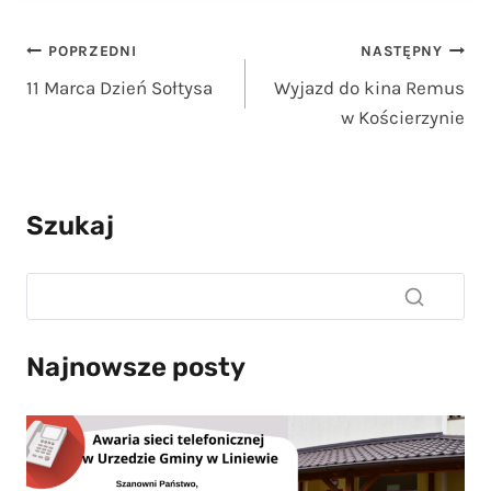
Nawigacja
POPRZEDNI
NASTĘPNY
11 Marca Dzień Sołtysa
Wyjazd do kina Remus
wpisu
w Kościerzynie
Szukaj
Najnowsze posty