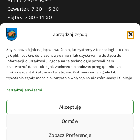
Środa: 7:30 - 16:30
Czwartek: 7:30 - 15:30
Piątek: 7:30 - 14:30
Zarządzaj zgodą
Na skróty
Aby zapewnić jak najlepsze wrażenia, korzystamy z technologii, takich
jak pliki cookie, do przechowywania i/lub uzyskiwania dostępu do
Polityka prywatności
informacji o urządzeniu. Zgoda na te technologie pozwoli nam
Polityka plików cookies (EU)
przetwarzać dane, takie jak zachowanie podczas przeglądania lub
unikalne identyfikatory na tej stronie. Brak wyrażenia zgody lub
Deklaracja dostępności
wycofanie zgody może niekorzystnie wpłynąć na niektóre cechy i funkcje.
Cyberbezpieczeństwo
Zarządzaj serwisami
Mapa serwisu
Akceptuję
Odmów
© 2026 Gmina Liniewo - wykonanie
Adsome
Zobacz Preferencje