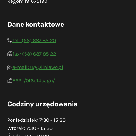
Regon: 191675190
Dane kontaktowe
tel.: (58) 687 85 20
fax: (58) 687 85 22
e-mail: ug@liniewo.pl
ESP: /0t8o14cagu/
Godziny urzędowania
Poniedziałek: 7:30 - 15:30
Wtorek: 7:30 - 15:30