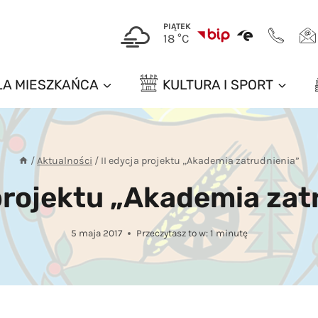
PIĄTEK
18 °C
LA MIESZKAŃCA
KULTURA I SPORT
/
Aktualności
/
II edycja projektu „Akademia zatrudnienia”
 projektu „Akademia zat
5 maja 2017
Przeczytasz to w:
1
minutę