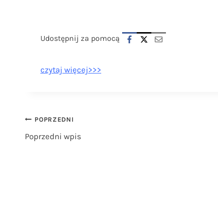
Udostępnij za pomocą
czytaj więcej>>>
Nawigacja
POPRZEDNI
Poprzedni wpis
wpisu