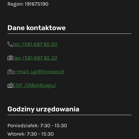
Regon: 191675190
Dane kontaktowe
tel.: (58) 687 85 20
fax: (58) 687 85 22
e-mail: ug@liniewo.pl
ESP: /0t8o14cagu/
Godziny urzędowania
Poniedziałek: 7:30 - 15:30
Wtorek: 7:30 - 15:30