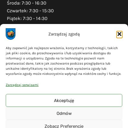
Środa: 7:30 - 16:30
Czwartek: 7:30 - 15:30
Piątek: 7:30 - 14:30
Zarządzaj zgodą
Na skróty
Aby zapewnić jak najlepsze wrażenia, korzystamy z technologii, takich
jak pliki cookie, do przechowywania i/lub uzyskiwania dostępu do
Polityka prywatności
informacji o urządzeniu. Zgoda na te technologie pozwoli nam
Polityka plików cookies (EU)
przetwarzać dane, takie jak zachowanie podczas przeglądania lub
unikalne identyfikatory na tej stronie. Brak wyrażenia zgody lub
Deklaracja dostępności
wycofanie zgody może niekorzystnie wpłynąć na niektóre cechy i funkcje.
Cyberbezpieczeństwo
Zarządzaj serwisami
Mapa serwisu
Akceptuję
Odmów
© 2026 Gmina Liniewo - wykonanie
Adsome
Zobacz Preferencje