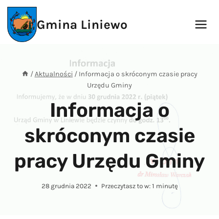
Przejdź
do
Gmina Liniewo
treści
/
Aktualności
/
Informacja o skróconym czasie pracy
Urzędu Gminy
Informacja o
skróconym czasie
pracy Urzędu Gminy
28 grudnia 2022
Przeczytasz to w:
1
minutę