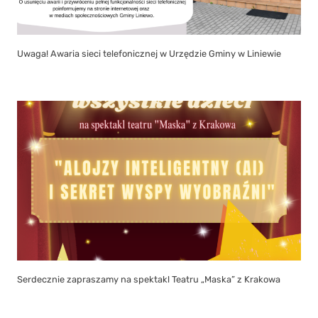
Uwaga! Awaria sieci telefonicznej w Urzędzie Gminy w Liniewie
Serdecznie zapraszamy na spektakl Teatru „Maska” z Krakowa