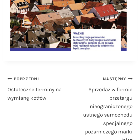
Nawigacja
POPRZEDNI
NASTĘPNY
Ostateczne terminy na
Sprzedaż w formie
wpisu
wymianę kotłów
przetargu
nieograniczonego
ustnego samochodu
specjalnego
pożarniczego marki