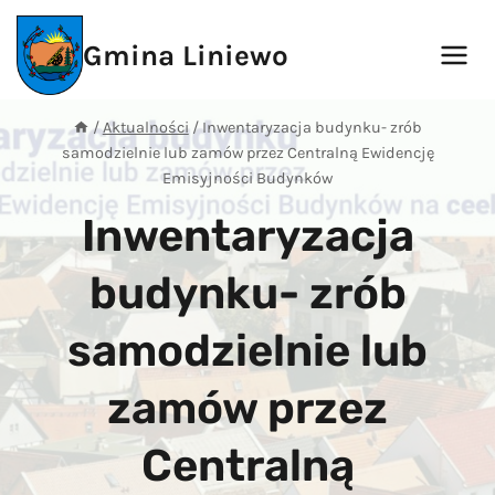
Przejdź
do
Gmina Liniewo
treści
/
Aktualności
/
Inwentaryzacja budynku- zrób
samodzielnie lub zamów przez Centralną Ewidencję
Emisyjności Budynków
Inwentaryzacja
budynku- zrób
samodzielnie lub
zamów przez
Centralną