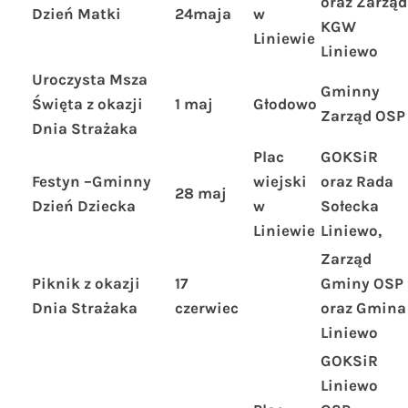
oraz Zarząd
Dzień Matki
24maja
w
KGW
Liniewie
Liniewo
Uroczysta Msza
Gminny
Święta z okazji
1 maj
Głodowo
Zarząd OSP
Dnia Strażaka
Plac
GOKSiR
Festyn –Gminny
wiejski
oraz Rada
28 maj
Dzień Dziecka
w
Sołecka
Liniewie
Liniewo,
Zarząd
Piknik z okazji
17
Gminy OSP
Dnia Strażaka
czerwiec
oraz Gmina
Liniewo
GOKSiR
Liniewo