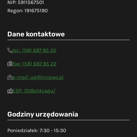
NIP: 5911567501
Regon: 191675190
Dane kontaktowe
tel.: (58) 687 85 20
fax: (58) 687 85 22
e-mail: ug@liniewo.pl
ESP: /0t8o14cagu/
Godziny urzędowania
Poniedziałek: 7:30 - 15:30