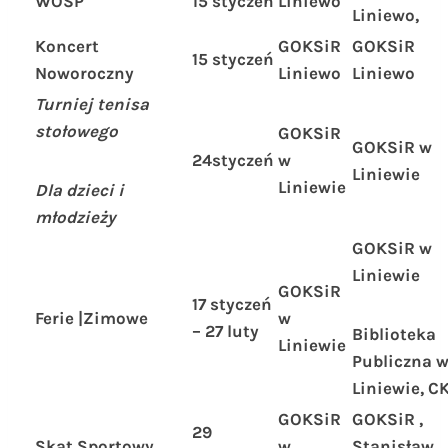
WOŚP
15 styczeń
Liniewo
Liniewo,
Koncert
GOKSiR
GOKSiR
15 styczeń
Noworoczny
Liniewo
Liniewo
Turniej tenisa
stołowego
GOKSiR
GOKSiR w
24styczeń
w
Liniewie
Liniewie
Dla dzieci i
młodzieży
GOKSiR w
Liniewie
GOKSiR
17 styczeń
Ferie |Zimowe
w
– 27 luty
Biblioteka
Liniewie
Publiczna 
Liniewie, C
GOKSiR
GOKSiR ,
29
Skat Sportowy
w
Stanisław