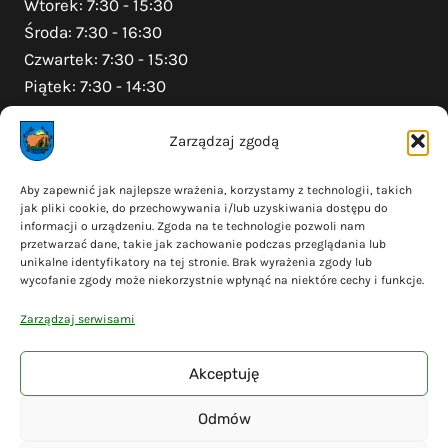
Wtorek: 7:30 - 15:30
Środa: 7:30 - 16:30
Czwartek: 7:30 - 15:30
Piątek: 7:30 - 14:30
Zarządzaj zgodą
Na skróty
Aby zapewnić jak najlepsze wrażenia, korzystamy z technologii, takich
jak pliki cookie, do przechowywania i/lub uzyskiwania dostępu do
Polityka prywatności
informacji o urządzeniu. Zgoda na te technologie pozwoli nam
Polityka plików cookies (EU)
przetwarzać dane, takie jak zachowanie podczas przeglądania lub
unikalne identyfikatory na tej stronie. Brak wyrażenia zgody lub
Deklaracja dostępności
wycofanie zgody może niekorzystnie wpłynąć na niektóre cechy i funkcje.
Cyberbezpieczeństwo
Zarządzaj serwisami
Mapa serwisu
Akceptuję
Odmów
© 2026 Gmina Liniewo - wykonanie
Adsome