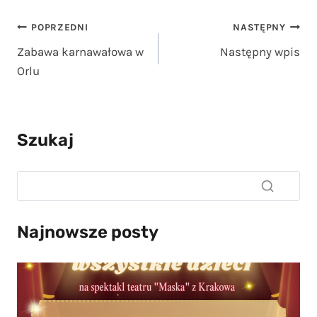
Nawigacja
POPRZEDNI
NASTĘPNY
Zabawa karnawałowa w
Następny wpis
wpisu
Orlu
Szukaj
Najnowsze posty