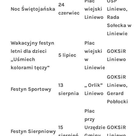
Plac
OSP
24
Noc Świętojańska
wiejski
Liniewo,
czerwiec
Liniewo
Rada
Sołecka w
Liniewie
Wakacyjny festyn
Plac
letni dla dzieci
wiejski
GOKSiR
5 lipiec
„Uśmiech
w
Liniewo
kolorami tęczy
”
Liniewie
GOKSiR
13
,, Orlik”
Liniewo,
Festyn Sportowy
sierpnia
Liniewo
Gerard
Pobłocki
Plac
przy
15
Urzędzie
GOKSiR
Festyn Sierpniowy
sierpień
Gminy
Liniewo