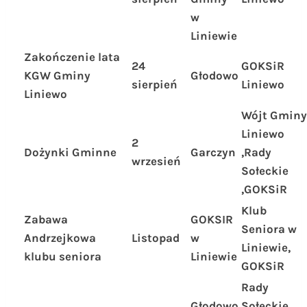
w
Liniewie
Zakończenie lata
24
GOKSiR
KGW Gminy
Głodowo
sierpień
Liniewo
Liniewo
Wójt Gminy
Liniewo
2
Dożynki Gminne
Garczyn
,Rady
wrzesień
Sołeckie
,GOKSiR
Klub
Zabawa
GOKSIR
Seniora w
Andrzejkowa
Listopad
w
Liniewie,
klubu seniora
Liniewie
GOKSiR
Rady
Głodowo
Sołeckie,