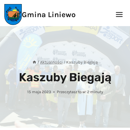
Przejdź
do
Gmina Liniewo
treści
/
Aktualności
/
Kaszuby Biegają
Kaszuby Biegają
15 maja 2023
Przeczytasz to w:
2
minuty