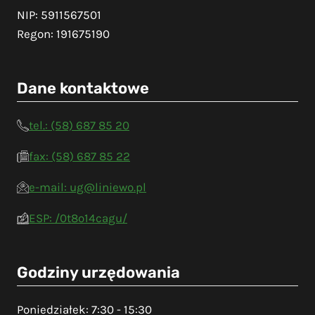
NIP: 5911567501
Regon: 191675190
Dane kontaktowe
tel.: (58) 687 85 20
fax: (58) 687 85 22
e-mail: ug@liniewo.pl
ESP: /0t8o14cagu/
Godziny urzędowania
Poniedziałek: 7:30 - 15:30