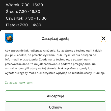
Wtorek: 7:30 - 15:30
Środa: 7:30 - 16:30
Czwartek: 7:30 - 15:30
Piątek: 7:30 - 14:30
Zarządzaj zgodą
Na skróty
Aby zapewnić jak najlepsze wrażenia, korzystamy z technologii, takich
jak pliki cookie, do przechowywania i/lub uzyskiwania dostępu do
Polityka prywatności
informacji o urządzeniu. Zgoda na te technologie pozwoli nam
Polityka plików cookies (EU)
przetwarzać dane, takie jak zachowanie podczas przeglądania lub
unikalne identyfikatory na tej stronie. Brak wyrażenia zgody lub
Deklaracja dostępności
wycofanie zgody może niekorzystnie wpłynąć na niektóre cechy i funkcje.
Cyberbezpieczeństwo
Zarządzaj serwisami
Mapa serwisu
Akceptuję
Odmów