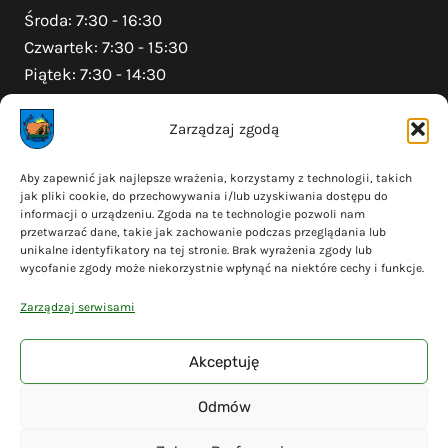
Środa: 7:30 - 16:30
Czwartek: 7:30 - 15:30
Piątek: 7:30 - 14:30
Zarządzaj zgodą
Na skróty
Aby zapewnić jak najlepsze wrażenia, korzystamy z technologii, takich
jak pliki cookie, do przechowywania i/lub uzyskiwania dostępu do
Polityka prywatności
informacji o urządzeniu. Zgoda na te technologie pozwoli nam
Polityka plików cookies (EU)
przetwarzać dane, takie jak zachowanie podczas przeglądania lub
unikalne identyfikatory na tej stronie. Brak wyrażenia zgody lub
Deklaracja dostępności
wycofanie zgody może niekorzystnie wpłynąć na niektóre cechy i funkcje.
Cyberbezpieczeństwo
Zarządzaj serwisami
Mapa serwisu
Akceptuję
Odmów
© 2026 Gmina Liniewo - wykonanie
Adsome