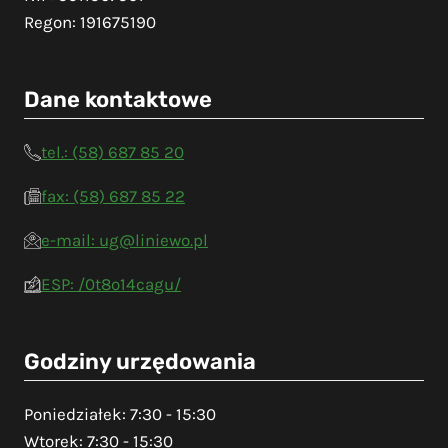
Regon: 191675190
Dane kontaktowe
tel.: (58) 687 85 20
fax: (58) 687 85 22
e-mail: ug@liniewo.pl
ESP: /0t8o14cagu/
Godziny urzędowania
Poniedziałek: 7:30 - 15:30
Wtorek: 7:30 - 15:30