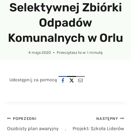
Selektywnej Zbiórki
Odpadów
Komunalnych w Orlu
4 maja 2020
Przeczytasz to w:
1
minutę
Udostępnij za pomocą
Nawigacja
POPRZEDNI
NASTĘPNY
Osobisty plan awaryjny
Projekt: Szkoła Liderów