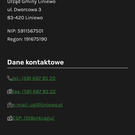
Urząd Gminy Liniewo
ul. Dworcowa 3
83-420 Liniewo
NIP: 5911567501
Regon: 191675190
Dane kontaktowe
tel.: (58) 687 85 20
fax: (58) 687 85 22
e-mail: ug@liniewo.pl
ESP: /0t8o14cagu/