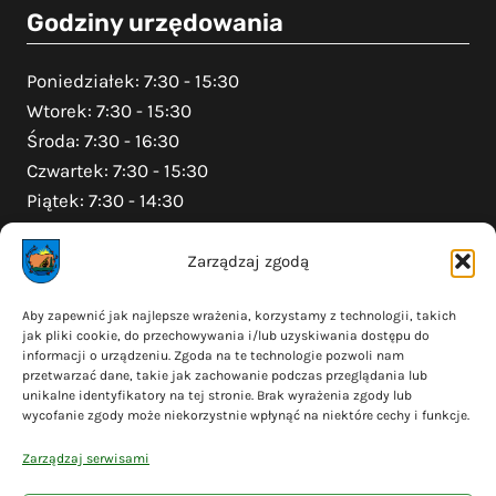
Godziny urzędowania
Poniedziałek: 7:30 - 15:30
Wtorek: 7:30 - 15:30
Środa: 7:30 - 16:30
Czwartek: 7:30 - 15:30
Piątek: 7:30 - 14:30
Zarządzaj zgodą
Na skróty
Aby zapewnić jak najlepsze wrażenia, korzystamy z technologii, takich
jak pliki cookie, do przechowywania i/lub uzyskiwania dostępu do
Polityka prywatności
informacji o urządzeniu. Zgoda na te technologie pozwoli nam
Polityka plików cookies (EU)
przetwarzać dane, takie jak zachowanie podczas przeglądania lub
unikalne identyfikatory na tej stronie. Brak wyrażenia zgody lub
Deklaracja dostępności
wycofanie zgody może niekorzystnie wpłynąć na niektóre cechy i funkcje.
Cyberbezpieczeństwo
Zarządzaj serwisami
Mapa serwisu