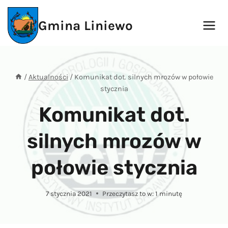
Przejdź
do
Gmina Liniewo
treści
/
Aktualności
/
Komunikat dot. silnych mrozów w połowie
stycznia
Komunikat dot.
silnych mrozów w
połowie stycznia
7 stycznia 2021
Przeczytasz to w:
1
minutę