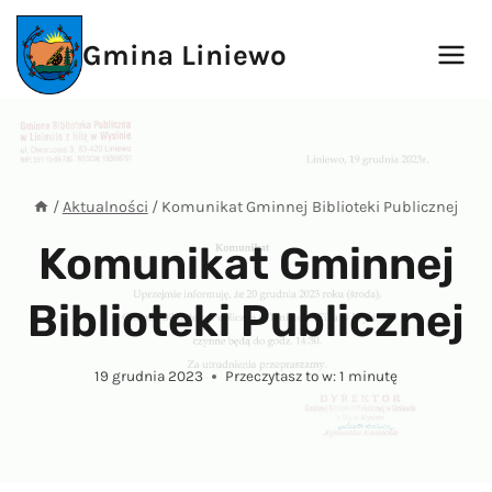
Przejdź
do
Gmina Liniewo
treści
/
Aktualności
/
Komunikat Gminnej Biblioteki Publicznej
Komunikat Gminnej
Biblioteki Publicznej
19 grudnia 2023
Przeczytasz to w:
1
minutę