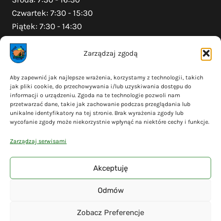
Czwartek: 7:30 - 15:30
Piątek: 7:30 - 14:30
Zarządzaj zgodą
Na skróty
Aby zapewnić jak najlepsze wrażenia, korzystamy z technologii, takich
jak pliki cookie, do przechowywania i/lub uzyskiwania dostępu do
Polityka prywatności
informacji o urządzeniu. Zgoda na te technologie pozwoli nam
Polityka plików cookies (EU)
przetwarzać dane, takie jak zachowanie podczas przeglądania lub
unikalne identyfikatory na tej stronie. Brak wyrażenia zgody lub
Deklaracja dostępności
wycofanie zgody może niekorzystnie wpłynąć na niektóre cechy i funkcje.
Cyberbezpieczeństwo
Zarządzaj serwisami
Mapa serwisu
Akceptuję
Odmów
© 2026 Gmina Liniewo - wykonanie
Adsome
Zobacz Preferencje