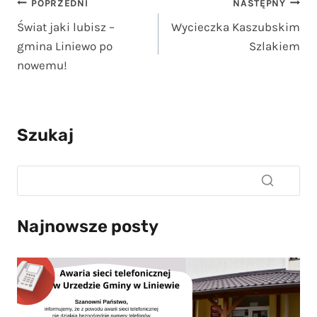
Nawigacja
POPRZEDNI
NASTĘPNY
Świat jaki lubisz –
Wycieczka Kaszubskim
wpisu
gmina Liniewo po
Szlakiem
nowemu!
Szukaj
Najnowsze posty