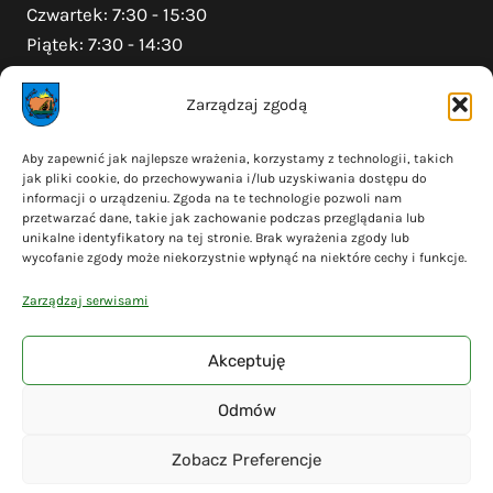
Czwartek: 7:30 - 15:30
Piątek: 7:30 - 14:30
Zarządzaj zgodą
Na skróty
Aby zapewnić jak najlepsze wrażenia, korzystamy z technologii, takich
jak pliki cookie, do przechowywania i/lub uzyskiwania dostępu do
Polityka prywatności
informacji o urządzeniu. Zgoda na te technologie pozwoli nam
Polityka plików cookies (EU)
przetwarzać dane, takie jak zachowanie podczas przeglądania lub
unikalne identyfikatory na tej stronie. Brak wyrażenia zgody lub
Deklaracja dostępności
wycofanie zgody może niekorzystnie wpłynąć na niektóre cechy i funkcje.
Cyberbezpieczeństwo
Zarządzaj serwisami
Mapa serwisu
Akceptuję
Odmów
© 2026 Gmina Liniewo - wykonanie
Adsome
Zobacz Preferencje