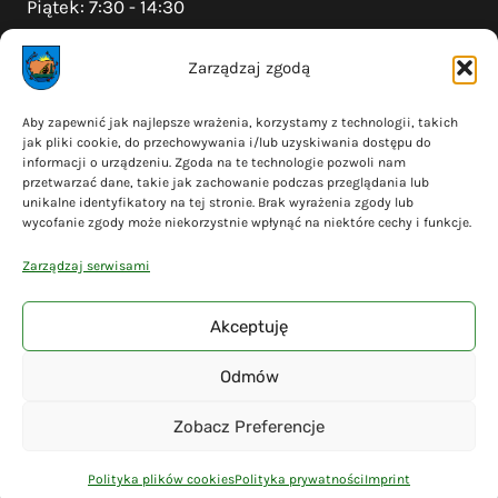
Piątek: 7:30 - 14:30
Zarządzaj zgodą
Na skróty
Aby zapewnić jak najlepsze wrażenia, korzystamy z technologii, takich
jak pliki cookie, do przechowywania i/lub uzyskiwania dostępu do
Polityka prywatności
informacji o urządzeniu. Zgoda na te technologie pozwoli nam
Polityka plików cookies (EU)
przetwarzać dane, takie jak zachowanie podczas przeglądania lub
unikalne identyfikatory na tej stronie. Brak wyrażenia zgody lub
Deklaracja dostępności
wycofanie zgody może niekorzystnie wpłynąć na niektóre cechy i funkcje.
Cyberbezpieczeństwo
Zarządzaj serwisami
Mapa serwisu
Akceptuję
Odmów
© 2026 Gmina Liniewo - wykonanie
Adsome
Zobacz Preferencje
Polityka plików cookies
Polityka prywatności
Imprint