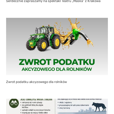
Serdecznie zapraszamy na spektakl Teatru „Maska” z Krakowa
Zwrot podatku akcyzowego dla rolników