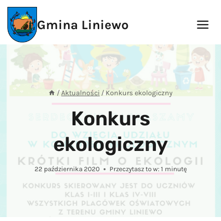
Przejdź
do
Gmina Liniewo
treści
/
Aktualności
/
Konkurs ekologiczny
Konkurs
ekologiczny
22 października 2020
Przeczytasz to w:
1
minutę