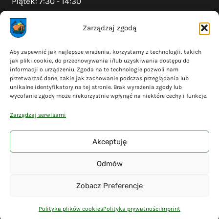
Piątek: 7:30 - 14:30
Zarządzaj zgodą
Na skróty
Aby zapewnić jak najlepsze wrażenia, korzystamy z technologii, takich
jak pliki cookie, do przechowywania i/lub uzyskiwania dostępu do
Polityka prywatności
informacji o urządzeniu. Zgoda na te technologie pozwoli nam
Polityka plików cookies (EU)
przetwarzać dane, takie jak zachowanie podczas przeglądania lub
unikalne identyfikatory na tej stronie. Brak wyrażenia zgody lub
Deklaracja dostępności
wycofanie zgody może niekorzystnie wpłynąć na niektóre cechy i funkcje.
Cyberbezpieczeństwo
Zarządzaj serwisami
Mapa serwisu
Akceptuję
Odmów
© 2026 Gmina Liniewo - wykonanie
Adsome
Zobacz Preferencje
Polityka plików cookies
Polityka prywatności
Imprint