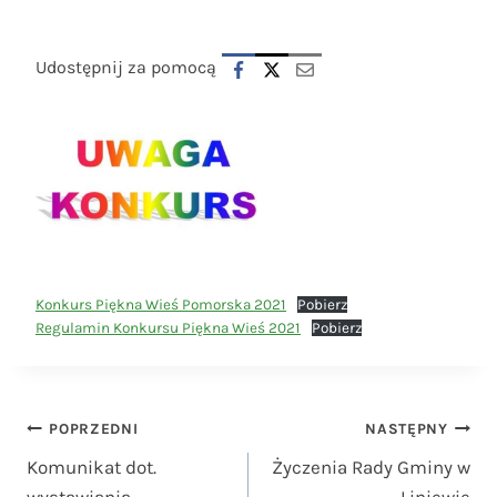
Udostępnij za pomocą
Konkurs Piękna Wieś Pomorska 2021
Pobierz
Regulamin Konkursu Piękna Wieś 2021
Pobierz
Nawigacja
POPRZEDNI
NASTĘPNY
Komunikat dot.
Życzenia Rady Gminy w
wpisu
wystawiania
Liniewie