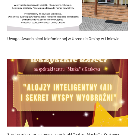
Uwaga! Awaria sieci telefonicznej w Urzędzie Gminy w Liniewie
Serdecznie zapraszamy na spektakl Teatru „Maska” z Krakowa