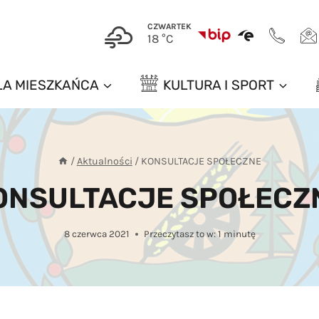
CZWARTEK
18 °C
LA MIESZKAŃCA
KULTURA I SPORT
/
Aktualności
/
KONSULTACJE SPOŁECZNE
ONSULTACJE SPOŁECZ
8 czerwca 2021
Przeczytasz to w:
1
minutę