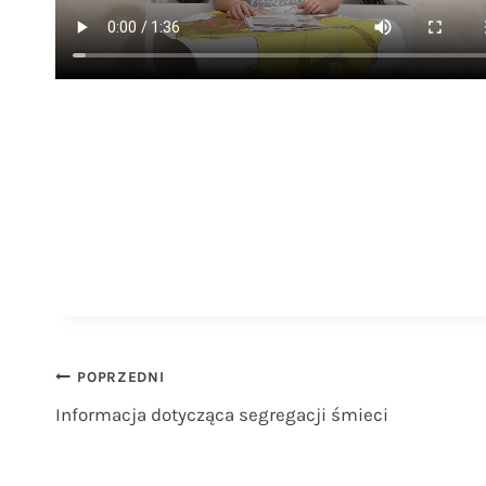
Nawigacja
POPRZEDNI
Informacja dotycząca segregacji śmieci
wpisu