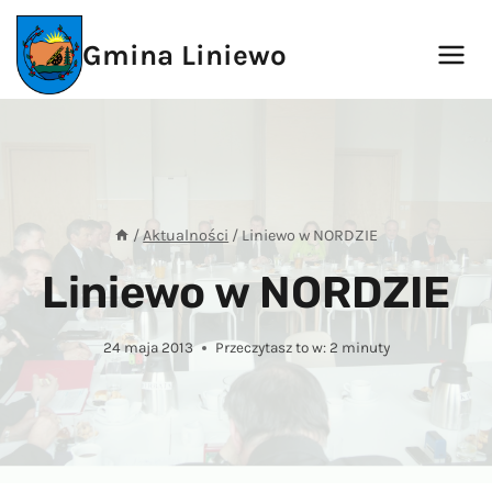
Przejdź
do
Gmina Liniewo
treści
/
Aktualności
/
Liniewo w NORDZIE
Liniewo w NORDZIE
24 maja 2013
Przeczytasz to w:
2
minuty