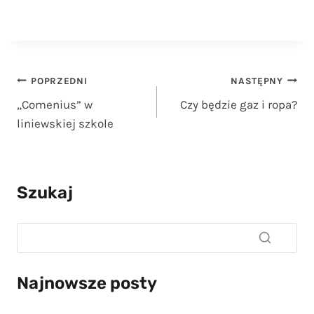
Nawigacja
POPRZEDNI
NASTĘPNY
„Comenius” w
Czy będzie gaz i ropa?
wpisu
liniewskiej szkole
Szukaj
Najnowsze posty