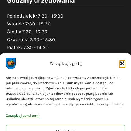
Godziny urzędowania
Poniedziałek: 7:30 - 15:30
Wtorek: 7:30 - 15:30
Środa: 7:30 - 16:30
Czwartek: 7:30 - 15:30
Piątek: 7:30 - 14:30
Zarządzaj zgodą
Na skróty
Aby zapewnić jak najlepsze wrażenia, korzystamy z technologii, takich
jak pliki cookie, do przechowywania i/lub uzyskiwania dostępu do
Polityka prywatności
informacji o urządzeniu. Zgoda na te technologie pozwoli nam
Polityka plików cookies (EU)
przetwarzać dane, takie jak zachowanie podczas przeglądania lub
unikalne identyfikatory na tej stronie. Brak wyrażenia zgody lub
Deklaracja dostępności
wycofanie zgody może niekorzystnie wpłynąć na niektóre cechy i funkcje.
Cyberbezpieczeństwo
Zarządzaj serwisami
Mapa serwisu