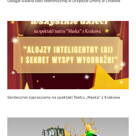
Uwaga! Awaria sieci telefonicznej w Urzędzie Gminy w Liniewie
Serdecznie zapraszamy na spektakl Teatru „Maska” z Krakowa