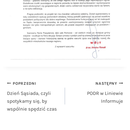
Nawigacja
POPRZEDNI
NASTĘPNY
Dzień Sąsiada, czyli
PODR w Liniewie
wpisu
spotykamy się, by
Informuje
wspólnie spędzić czas