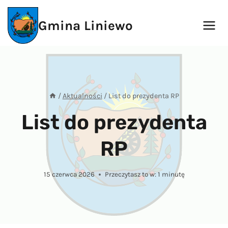
Przejdź
do
Gmina Liniewo
treści
/
Aktualności
/
List do prezydenta RP
List do prezydenta
RP
15 czerwca 2026
Przeczytasz to w:
1
minutę