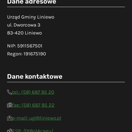
Dane adresowe
Urząd Gminy Liniewo
ul. Dworcowa 3
83-420 Liniewo
NIP: 5911567501
Regon: 191675190
Dane kontaktowe
tel.: (58) 687 85 20
fax: (58) 687 85 22
e-mail: ug@liniewo.pl
ESP: /0t8o14cagu/