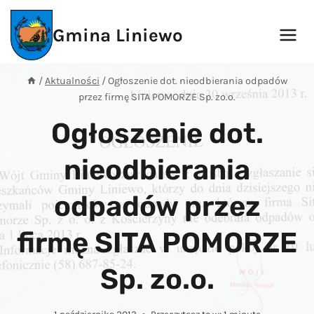
Przejdź
do
Gmina Liniewo
treści
/
Aktualności
/
Ogłoszenie dot. nieodbierania odpadów
przez firmę SITA POMORZE Sp. zo.o.
Ogłoszenie dot.
nieodbierania
odpadów przez
firmę SITA POMORZE
Sp. zo.o.