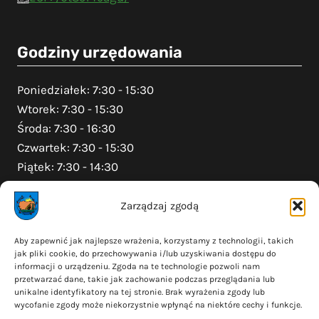
Godziny urzędowania
Poniedziałek: 7:30 - 15:30
Wtorek: 7:30 - 15:30
Środa: 7:30 - 16:30
Czwartek: 7:30 - 15:30
Piątek: 7:30 - 14:30
Zarządzaj zgodą
Na skróty
Aby zapewnić jak najlepsze wrażenia, korzystamy z technologii, takich
jak pliki cookie, do przechowywania i/lub uzyskiwania dostępu do
Polityka prywatności
informacji o urządzeniu. Zgoda na te technologie pozwoli nam
Polityka plików cookies (EU)
przetwarzać dane, takie jak zachowanie podczas przeglądania lub
unikalne identyfikatory na tej stronie. Brak wyrażenia zgody lub
Deklaracja dostępności
wycofanie zgody może niekorzystnie wpłynąć na niektóre cechy i funkcje.
Cyberbezpieczeństwo