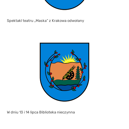
Spektakl teatru „Maska” z Krakowa odwołany
W dniu 13 i 14 lipca Biblioteka nieczynna