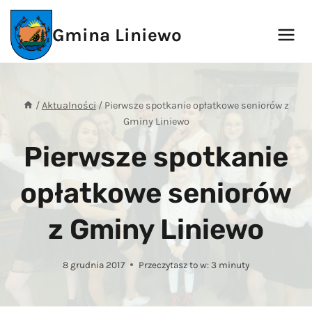
Przejdź
do
Gmina Liniewo
treści
/
Aktualności
/
Pierwsze spotkanie opłatkowe seniorów z
Gminy Liniewo
Pierwsze spotkanie
opłatkowe seniorów
z Gminy Liniewo
8 grudnia 2017
Przeczytasz to w:
3
minuty