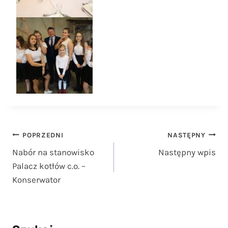
Nawigacja
POPRZEDNI
NASTĘPNY
Nabór na stanowisko
Następny wpis
wpisu
Palacz kotłów c.o. –
Konserwator