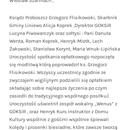
Wiesław Szarmach ,
Ksiądz Proboszcz Grzegorz Flisikowski, Skarbnik
Gminy Liniewo Alicja Koprek ,Dyrektor GOKSiR
Lucyna Piwowarczyk oraz sołtysi : Pani Danuta
Wenta, Roman Koprek, Henryk Miotk, Lech
Żakowski, Stanisław Korynt, Maria Wnuk-Lipińska
Uroczystość spotkania opłatkowego rozpoczęła
się modlitwą którą poprowadził ks. Grzegorz
Flisikowski. Wszyscy uczestnicy zgodnie ze
zwyczajem wigilijnym podzielili się opłatkiem
składając sobie najlepsze życzenia po czym
zasiedli do tradycyjnego wspólnego posiłku.|
Uroczystość uświetnił zespół wokalny ,,Wenus” z
GOKSiR , oraz Henryk Kurs instruktor z Domu
Kultury wspólnie z gośćmi wspólnie śpiewali
kolędy i piosenki biesiadne, które zawsze tworzą