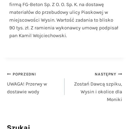
firmą FG-Beton Sp. Z O. O. Sp. K. na dostawę
materiałów do przebudowy ulicy Piaskowej w
miejscowości Wysin. Wartość zadania to blisko
90 tys. zł. Z ramienia wykonawcy umowę podpisał
pan Kamil Wojciechowski.
Nawigacja
POPRZEDNI
NASTĘPNY
UWAGA! Przerwy w
Zostań Dawcą szpiku,
wpisu
dostawie wody
Wysin i okolice dla
Moniki
Szukaj