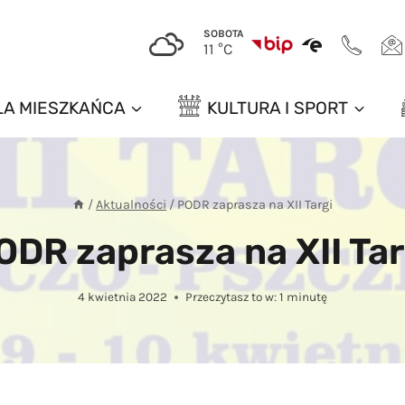
SOBOTA
11 °C
LA MIESZKAŃCA
KULTURA I SPORT
/
Aktualności
/
PODR zaprasza na XII Targi
ODR zaprasza na XII Tar
4 kwietnia 2022
Przeczytasz to w:
1
minutę