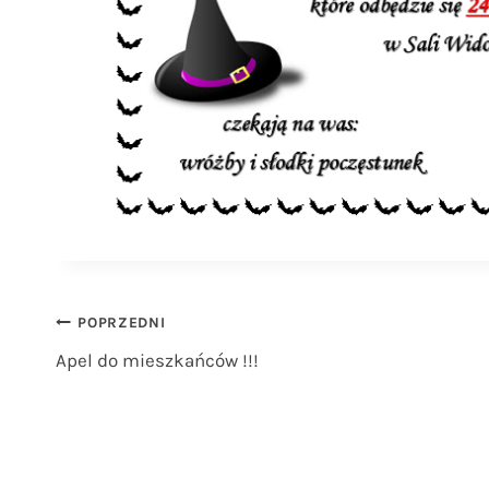
Nawigacja
POPRZEDNI
Apel do mieszkańców !!!
wpisu