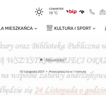
CZWARTEK
19 °C
LA MIESZKAŃCA
KULTURA I SPORT
/
Aktualności
/
10 listopada 2017
Przeczytasz to w:
1
minutę