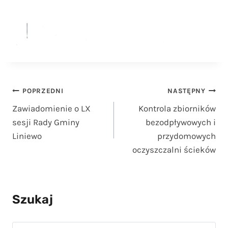
Nawigacja
POPRZEDNI
NASTĘPNY
Zawiadomienie o LX
Kontrola zbiorników
wpisu
sesji Rady Gminy
bezodpływowych i
Liniewo
przydomowych
oczyszczalni ścieków
Szukaj