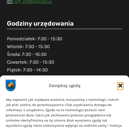
ESP: /0t8o14cagu/
Godziny urzędowania
Poniedziałek: 7:30 - 15:30
Wtorek: 7:30 - 15:30
Środa: 7:30 - 16:30
Czwartek: 7:30 - 15:30
Piątek: 7:30 - 14:30
Zarządzaj zgodą
Na skróty
Aby zapewnić jak najlepsze wrażenia, korzystamy z technologii, takich
jak pliki cookie, do przechowywania i/lub uzyskiwania dostępu do
Polityka prywatności
informacji o urządzeniu. Zgoda na te technologie pozwoli nam
Polityka plików cookies (EU)
przetwarzać dane, takie jak zachowanie podczas przeglądania lub
unikalne identyfikatory na tej stronie. Brak wyrażenia zgody lub
Deklaracja dostępności
wycofanie zgody może niekorzystnie wpłynąć na niektóre cechy i funkcje.